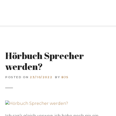
S
k
i
p
t
o
c
o
Hörbuch Sprecher
n
t
werden?
e
n
t
POSTED ON
23/10/2022
BY
BJS
Ich sag’s gleich vorweg, ich habe noch nie ein