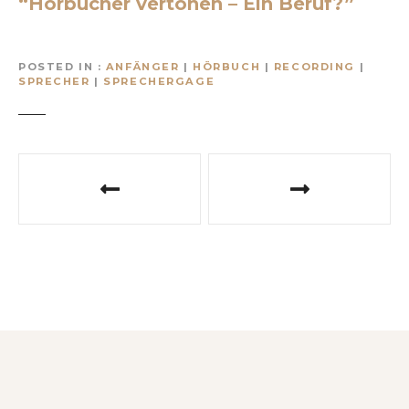
“Hörbucher vertonen – Ein Beruf?”
POSTED IN
ANFÄNGER
|
HÖRBUCH
|
RECORDING
|
SPRECHER
|
SPRECHERGAGE
P
o
s
t
n
a
v